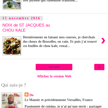
fête joyeuse qui rassemble tradition...
15 novembre 2016
NOIX de ST JACQUES au
CHOU KALE
›
Dernièrement en faisant mes courses, je cherchais
des choux de Bruxelles, en vain. Et puis j'ai trouvé
ces feuilles de chou kale, restai...
›
Accueil
Afficher la version Web
Qui suis-je ?
Do
Le Manoir et précédemment Versailles, France
Passionnée de cuisine, je n'ai qu'une envie : partager