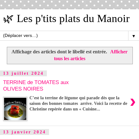
🌿 Les p'tits plats du Manoir
▼
Affichage des articles dont le libellé est
entrée
.
Afficher
tous les articles
13 juillet 2024
TERRINE de TOMATES aux
OLIVES NOIRES
›
C’est la terrine de légume qui parade dès que la
saison des bonnes tomates arrive. Voici la recette de
Christine repérée dans un « Cuisine...
13 janvier 2024