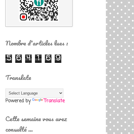
Nombre d'articles lues :
5
6
4
1
6
9
Translate
Powered by
Translate
Cette semaine vous avez
consulté …