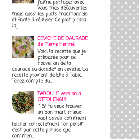
j'aime partager avec
vous mes découvertes
mais aussi les plats traditionnels
et facile à réaliser. Ce plat picard
(q...
CEVICHE DE DAURADE
de Pierre Hermé
Voici la recette que je
préparée pour ce
nouvel an de la
daurade ou dorade* en ceviche. La
recette provient de Elle à Table.
Tenez compte du...
TABOULE version d
OTTOLENGHI
" Si tu veux trouver
un bon mari, mieux
vaut savoir comment
hacher correctement ton persil"
c'est par cette phrase que
commen...