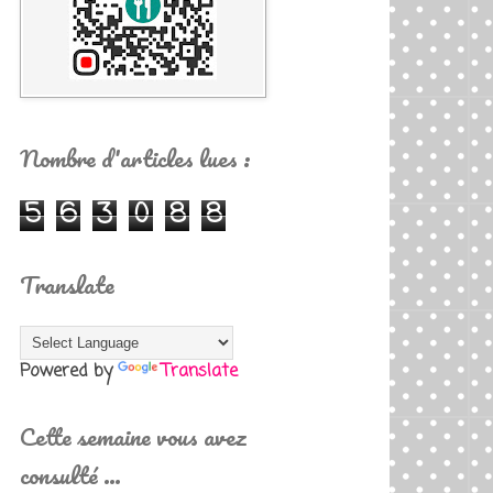
Nombre d'articles lues :
5
6
3
0
8
8
Translate
Powered by
Translate
Cette semaine vous avez
consulté …