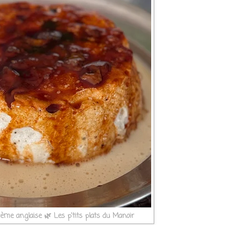
rème anglaise 🌿 Les p'tits plats du Manoir