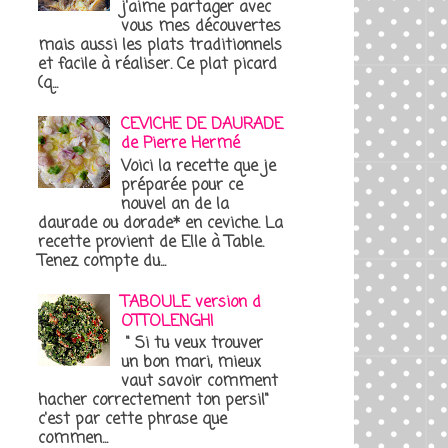
j'aime partager avec
vous mes découvertes
mais aussi les plats traditionnels
et facile à réaliser. Ce plat picard
(q...
CEVICHE DE DAURADE
de Pierre Hermé
Voici la recette que je
préparée pour ce
nouvel an de la
daurade ou dorade* en ceviche. La
recette provient de Elle à Table.
Tenez compte du...
TABOULE version d
OTTOLENGHI
" Si tu veux trouver
un bon mari, mieux
vaut savoir comment
hacher correctement ton persil"
c'est par cette phrase que
commen...