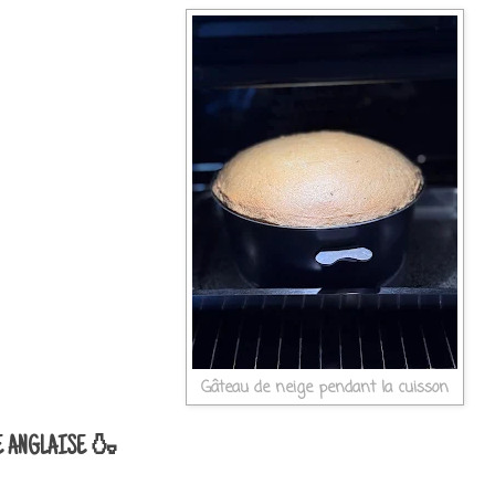
Gâteau de neige pendant la cuisson
ME ANGLAISE 🍶