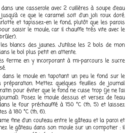
dans une casserole avec 2 cuillères à soupe d'eau
jusqu'à ce que le caramel soit d'un joli roux doré.
lotte et tapissez-en le fond, plutôt que les parois
our saisir le moule, car il chauffe très vite avec le
rûler).
es blancs des jaunes. J'utilise les 2 bols de mon
ans le bol plus petit en attente.
ès ferme en y incorporant à mi-parcours le sucre
isé.
t dans le moule en tapotant un peu le fond sur le
 préparation. Mettez quelques feuilles de journal
atin pour éviter que le fond ne cuise trop (je ne l'ai
 journal). Posez le moule dessus et versez de l'eau
ans le four préchauffé à 150 °C (th. 5) et laissez
s à 180 °C (th. 6).
lame fine d'un couteau entre le gâteau et la paroi et
rnez le gâteau dans son moule sur un compotier : il