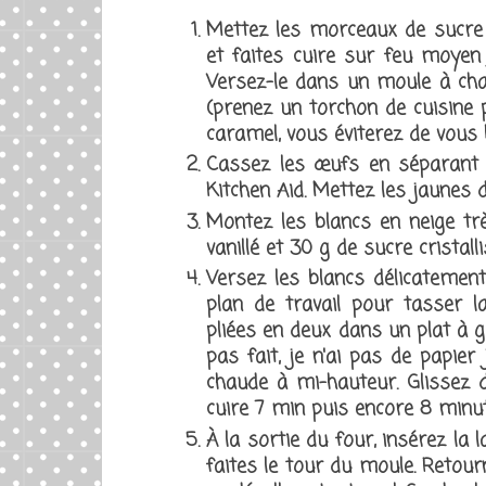
Mettez les morceaux de sucre 
et faites cuire sur feu moyen 
Versez-le dans un moule à char
(prenez un torchon de cuisine p
caramel, vous éviterez de vous b
Cassez les œufs en séparant l
Kitchen Aid. Mettez les jaunes d
Montez les blancs en neige tr
vanillé et 30 g de sucre cristall
Versez les blancs délicatemen
plan de travail pour tasser la
pliées en deux dans un plat à gr
pas fait, je n'ai pas de papier
chaude à mi-hauteur. Glissez d
cuire 7 min puis encore 8 minute
À la sortie du four, insérez la 
faites le tour du moule. Retou