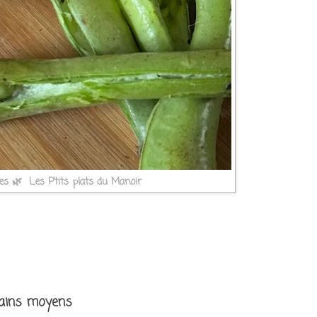
es 🌿 Les P’tits plats du Manoir
rains moyens