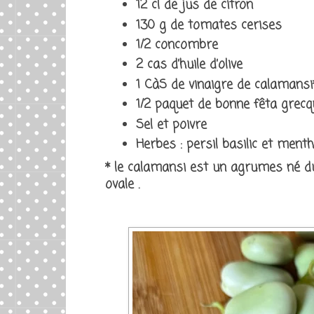
12 cl de jus de citron
130 g de tomates cerises
1/2 concombre
2 cas d’huile d’olive
1 CàS de vinaigre de calamansi
1/2 paquet de bonne fêta grec
Sel et poivre
Herbes : persil basilic et ment
* le calamansi est un agrumes né d
ovale .