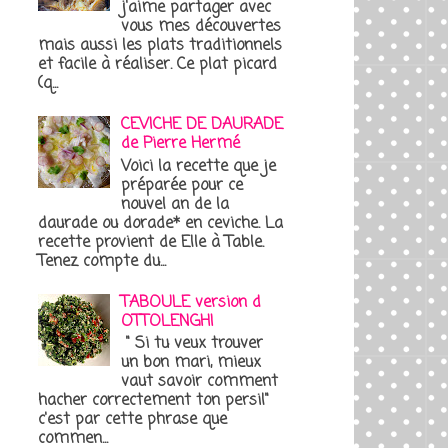
j'aime partager avec
vous mes découvertes
mais aussi les plats traditionnels
et facile à réaliser. Ce plat picard
(q...
CEVICHE DE DAURADE
de Pierre Hermé
Voici la recette que je
préparée pour ce
nouvel an de la
daurade ou dorade* en ceviche. La
recette provient de Elle à Table.
Tenez compte du...
TABOULE version d
OTTOLENGHI
" Si tu veux trouver
un bon mari, mieux
vaut savoir comment
hacher correctement ton persil"
c'est par cette phrase que
commen...