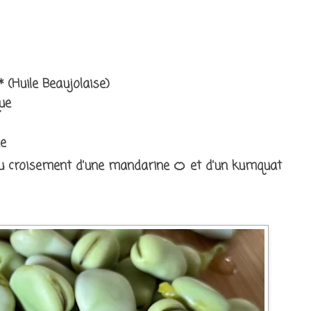
* (Huile Beaujolaise)
que
he
u croisement d’une mandarine 🍊 et d’un kumquat