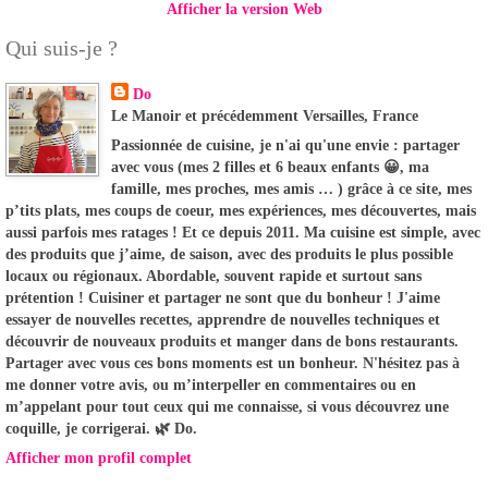
Afficher la version Web
Qui suis-je ?
Do
Le Manoir et précédemment Versailles, France
Passionnée de cuisine, je n'ai qu'une envie : partager
avec vous (mes 2 filles et 6 beaux enfants 😀, ma
famille, mes proches, mes amis … ) grâce à ce site, mes
p’tits plats, mes coups de coeur, mes expériences, mes découvertes, mais
aussi parfois mes ratages ! Et ce depuis 2011. Ma cuisine est simple, avec
des produits que j’aime, de saison, avec des produits le plus possible
locaux ou régionaux. Abordable, souvent rapide et surtout sans
prétention ! Cuisiner et partager ne sont que du bonheur ! J'aime
essayer de nouvelles recettes, apprendre de nouvelles techniques et
découvrir de nouveaux produits et manger dans de bons restaurants.
Partager avec vous ces bons moments est un bonheur. N'hésitez pas à
me donner votre avis, ou m’interpeller en commentaires ou en
m’appelant pour tout ceux qui me connaisse, si vous découvrez une
coquille, je corrigerai. 🌿 Do.
Afficher mon profil complet