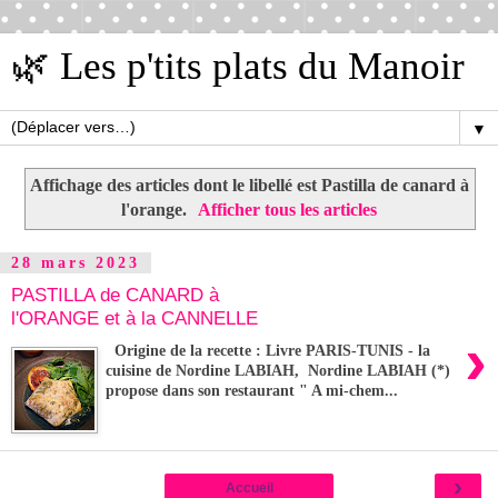
🌿 Les p'tits plats du Manoir
▼
Affichage des articles dont le libellé est
Pastilla de canard à
l'orange
.
Afficher tous les articles
28 mars 2023
PASTILLA de CANARD à
l'ORANGE et à la CANNELLE
›
Origine de la recette : Livre PARIS-TUNIS - la
cuisine de Nordine LABIAH, Nordine LABIAH (*)
propose dans son restaurant " A mi-chem...
›
Accueil