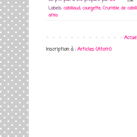
Labels:
cabillaud
,
courgette
,
Crumble de cabil
amis
Accuei
Inscription à :
Articles (Atom)