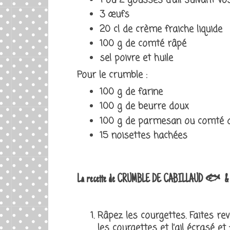
1 ou 2 gousses d’ail suivant vo
3 œufs
20 cl de crème fraiche liquide
100 g de comté râpé
sel poivre et huile
Pour le crumble :
100 g de farine
100 g de beurre doux
100 g de parmesan ou comté dan
15 noisettes hachées
La recette de
CRUMBLE DE CABILLAUD 🐟 & 
Râpez les courgettes. Faites re
les courgettes et l’ail écrasé e