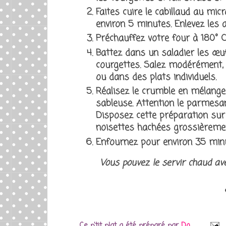
Faites cuire le cabillaud au mi
environ 5 minutes. Enlevez les ar
Préchauffez votre four à 180° C
Battez dans un saladier les œuf
courgettes. Salez modérément, 
ou dans des plats individuels.
Réalisez le crumble en mélange
sableuse. Attention le parmesan
Disposez cette préparation sur 
noisettes hachées grossièremen
Enfournez pour environ 35 min
Vous pouvez le servir chaud ave
Ce p'tit plat a été préparé par
Do