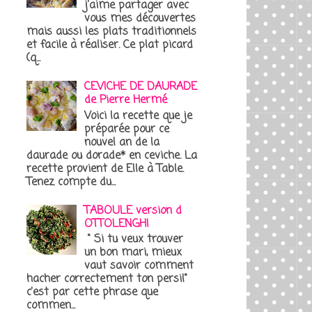
j'aime partager avec
vous mes découvertes
mais aussi les plats traditionnels
et facile à réaliser. Ce plat picard
(q...
CEVICHE DE DAURADE
de Pierre Hermé
Voici la recette que je
préparée pour ce
nouvel an de la
daurade ou dorade* en ceviche. La
recette provient de Elle à Table.
Tenez compte du...
TABOULE version d
OTTOLENGHI
" Si tu veux trouver
un bon mari, mieux
vaut savoir comment
hacher correctement ton persil"
c'est par cette phrase que
commen...