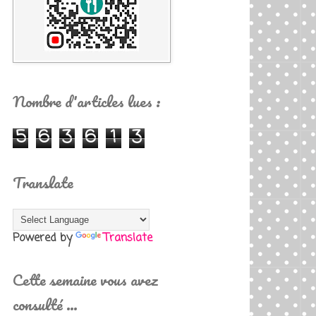
Nombre d'articles lues :
5
6
3
6
1
3
Translate
Powered by
Translate
Cette semaine vous avez
consulté …