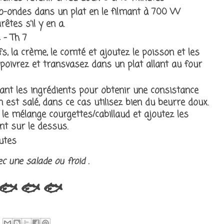
cro-ondes dans un plat en le filmant à 700 W
êtes s’il y en a.
 - Th 7
s, la crème, le comté et ajoutez le poisson et les
poivrez et transvasez dans un plat allant au four
ant les ingrédients pour obtenir une consistance
 est salé, dans ce cas utilisez bien du beurre doux.
le mélange courgettes/cabillaud et ajoutez les
t sur le dessus.
utes
c une salade ou froid .
🐟
🐟
🐟