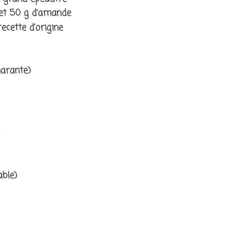
 et
50 g d'amande
ecette d'origine
marante)
able)