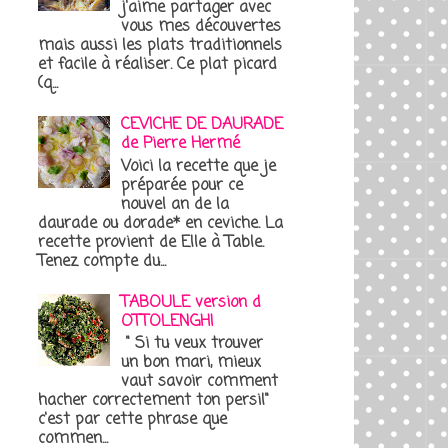
j'aime partager avec
vous mes découvertes
mais aussi les plats traditionnels
et facile à réaliser. Ce plat picard
(q...
CEVICHE DE DAURADE
de Pierre Hermé
Voici la recette que je
préparée pour ce
nouvel an de la
daurade ou dorade* en ceviche. La
recette provient de Elle à Table.
Tenez compte du...
TABOULE version d
OTTOLENGHI
" Si tu veux trouver
un bon mari, mieux
vaut savoir comment
hacher correctement ton persil"
c'est par cette phrase que
commen...