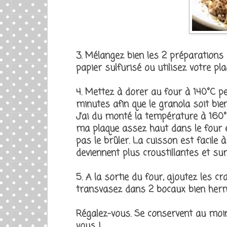
3. Mélangez bien les 2 préparations 
papier sulfurisé ou utilisez votre pl
4. Mettez à dorer au four à 140°C p
minutes afin que le granola soit bi
J'ai du monté la température à 160°
ma plaque assez haut dans le four e
pas le brûler. La cuisson est facile 
deviennent plus croustillantes et sur
5. A la sortie du four, ajoutez les cr
transvasez dans 2 bocaux bien herm
Régalez-vous. Se conservent au moin
vous !