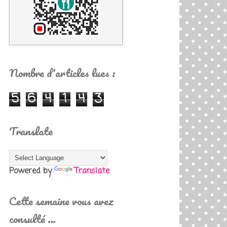
Nombre d'articles lues :
5
6
4
1
4
3
Translate
Powered by
Translate
Cette semaine vous avez
consulté …