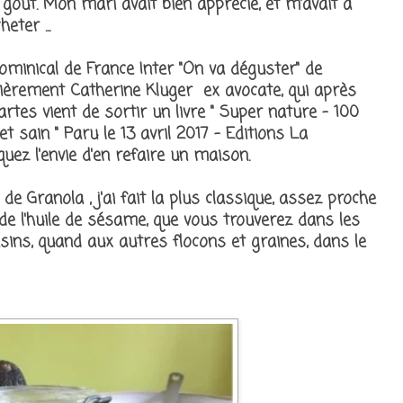
goût. Mon mari avait bien apprécié, et m'avait à
ter ...
dominical de France Inter "On va déguster" de
nièrement Catherine Kluger ex avocate, qui après
artes vient de sortir un livre " Super nature - 100
 sain " Paru le 13 avril 2017 - Editions La
quez l'envie d'en refaire un maison.
 de Granola , j'ai fait la plus classique, assez proche
 de l'huile de sésame, que vous trouverez dans les
ns, quand aux autres flocons et graines, dans le