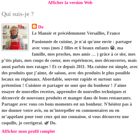
Afficher la version Web
Qui suis-je ?
Do
Le Manoir et précédemment Versailles, France
Passionnée de cuisine, je n'ai qu'une envie : partager
avec vous (mes 2 filles et 6 beaux enfants 😀, ma
famille, mes proches, mes amis … ) grâce à ce site, mes
p’tits plats, mes coups de coeur, mes expériences, mes découvertes, mais
aussi parfois mes ratages ! Et ce depuis 2011. Ma cuisine est simple, avec
des produits que j’aime, de saison, avec des produits le plus possible
locaux ou régionaux. Abordable, souvent rapide et surtout sans
prétention ! Cuisiner et partager ne sont que du bonheur ! J'aime
essayer de nouvelles recettes, apprendre de nouvelles techniques et
découvrir de nouveaux produits et manger dans de bons restaurants.
Partager avec vous ces bons moments est un bonheur. N'hésitez pas à
me donner votre avis, ou m’interpeller en commentaires ou en
m’appelant pour tout ceux qui me connaisse, si vous découvrez une
coquille, je corrigerai. 🌿 Do.
Afficher mon profil complet