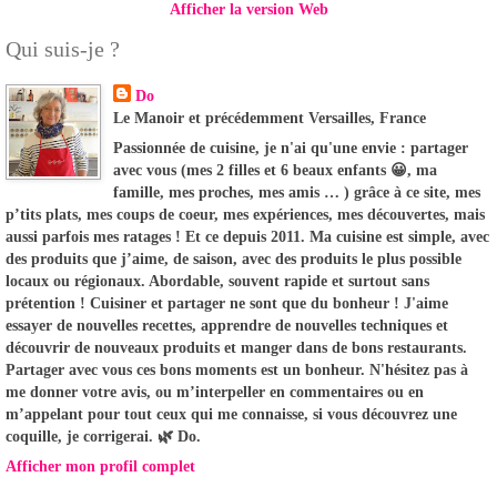
Afficher la version Web
Qui suis-je ?
Do
Le Manoir et précédemment Versailles, France
Passionnée de cuisine, je n'ai qu'une envie : partager
avec vous (mes 2 filles et 6 beaux enfants 😀, ma
famille, mes proches, mes amis … ) grâce à ce site, mes
p’tits plats, mes coups de coeur, mes expériences, mes découvertes, mais
aussi parfois mes ratages ! Et ce depuis 2011. Ma cuisine est simple, avec
des produits que j’aime, de saison, avec des produits le plus possible
locaux ou régionaux. Abordable, souvent rapide et surtout sans
prétention ! Cuisiner et partager ne sont que du bonheur ! J'aime
essayer de nouvelles recettes, apprendre de nouvelles techniques et
découvrir de nouveaux produits et manger dans de bons restaurants.
Partager avec vous ces bons moments est un bonheur. N'hésitez pas à
me donner votre avis, ou m’interpeller en commentaires ou en
m’appelant pour tout ceux qui me connaisse, si vous découvrez une
coquille, je corrigerai. 🌿 Do.
Afficher mon profil complet