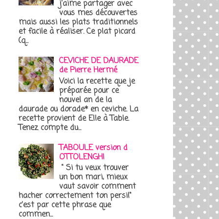
j'aime partager avec
vous mes découvertes
mais aussi les plats traditionnels
et facile à réaliser. Ce plat picard
(q...
CEVICHE DE DAURADE
de Pierre Hermé
Voici la recette que je
préparée pour ce
nouvel an de la
daurade ou dorade* en ceviche. La
recette provient de Elle à Table.
Tenez compte du...
TABOULE version d
OTTOLENGHI
" Si tu veux trouver
un bon mari, mieux
vaut savoir comment
hacher correctement ton persil"
c'est par cette phrase que
commen...