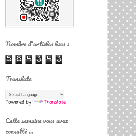
Nombre d'articles lues :
5
6
4
3
4
3
Translate
Powered by
Translate
Cette semaine vous avez
consulté …