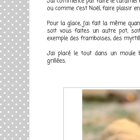
J'ai commencé par faire le caramel b
ou comme c’est Noël, faire plaisir e
Pour la glace, j'ai fait la même quant
soit vous faites un autre pot, so
exemple des framboises, des myrtill
J’ai placé le tout dans un moul
grillées.