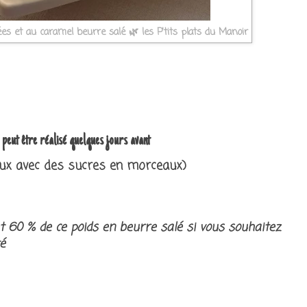
 et au caramel beurre salé 🌿 les P'tits plats du Manoir
t être réalisé quelques jours avant
eux avec des sucres en morceaux)
 60 % de ce poids en beurre salé si vous souhaitez
é