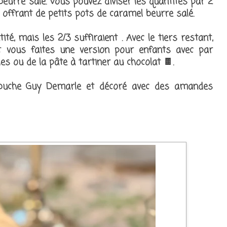
eurre salé. Vous pouvez diviser les quantités par 2
n offrant de petits pots de caramel beurre salé.
ité, mais les 2/3 suffiraient . Avec le tiers restant,
it vous faites une version pour enfants avec par
es ou de la pâte à tartiner au chocolat 🍫.
e buche Guy Demarle et décoré avec des amandes