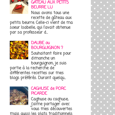
GATEAU AUX PETITS
BEURRE LU
Nous avons tous une
recette de gâteau aux
petits beurre. Celle-ci vient de ma
soeur Isabelle, qui l'avait obtenue
par sa professeur d...
DAUBE ou
BOURGUIGNON ?
Souhaitant faire pour
dimanche un
bourguignon, je suis
partie à la recherche de
différentes recettes sur mes
blogs préférés. Durant quelqu...
CAGHUSE de PORC
PICARDE
Caghuse ou caqhuse,
j'aime partager avec
vous mes découvertes
mais aussi les plats traditionnels