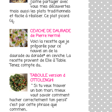
j'aime partager avec
vous mes découvertes
mais aussi les plats traditionnels
et facile à réaliser. Ce plat picard
(q...
CEVICHE DE DAURADE
de Pierre Hermé
Voici la recette que je
préparée pour ce
nouvel an de la
daurade ou dorade* en ceviche. La
recette provient de Elle à Table.
Tenez compte du...
TABOULE version d
OTTOLENGHI
" Si tu veux trouver
un bon mari, mieux
vaut savoir comment
hacher correctement ton persil"
c'est par cette phrase que
commen...