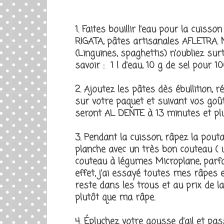
1. Faites bouillir l’eau pour la cuiss
RIGATA, pâtes artisanales AFLETRA. 
(Linguines, spaghettis) n’oubliez sur
savoir : 1 l d’eau, 10 g de sel pour 
2. Ajoutez les pâtes dès ébullition,
sur votre paquet et suivant vos goûts 
seront AL DENTE à 13 minutes et plu
3. Pendant la cuisson, râpez la pout
planche avec un très bon couteau (
couteau à légumes Microplane, parf
effet, j’ai essayé toutes mes râpes 
reste dans les trous et au prix de l
plutôt que ma râpe.
4. Épluchez votre gousse d’ail et pa