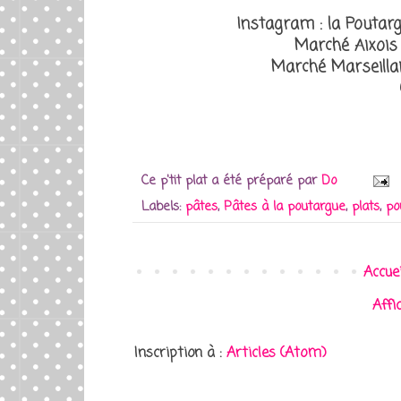
Instagram : la Poutar
Marché Aixois
Marché Marseillai
Ce p'tit plat a été préparé par
Do
Labels:
pâtes
,
Pâtes à la poutargue
,
plats
,
po
Accuei
Affi
Inscription à :
Articles (Atom)