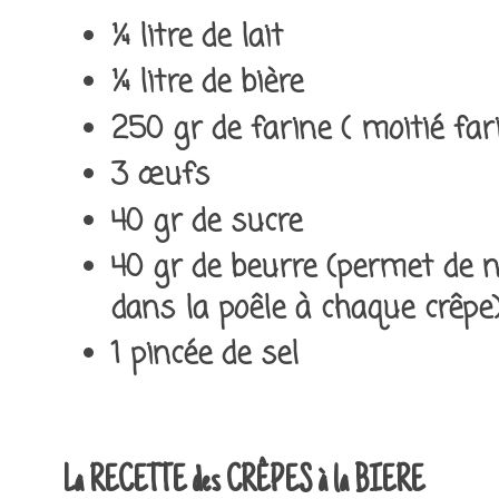
¼ litre de lait
¼ litre de bière
250 gr de farine ( moitié fa
3 œufs
40 gr de sucre
40 gr de beurre (permet de 
dans la poêle à chaque crêpe
1 pincée de sel
La RECETTE des CRÊPES à la BIERE