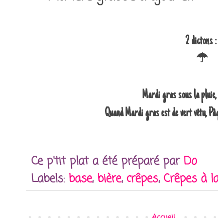
2 dictons 
☂
Mardi gras sous la pluie, 
Quand Mardi gras est de vert vêtu, Pâ
Ce p'tit plat a été préparé par
Do
Labels:
base
,
bière
,
crêpes
,
Crêpes à la
Accueil