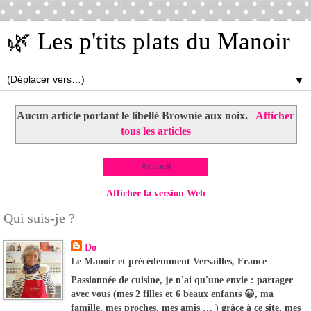
🌿 Les p'tits plats du Manoir
▼
Aucun article portant le libellé
Brownie aux noix
.
Afficher
tous les articles
Accueil
Afficher la version Web
Qui suis-je ?
Do
Le Manoir et précédemment Versailles, France
Passionnée de cuisine, je n'ai qu'une envie : partager
avec vous (mes 2 filles et 6 beaux enfants 😀, ma
famille, mes proches, mes amis … ) grâce à ce site, mes